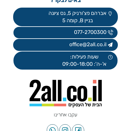
באים לבקר?
אברהם פצ'ורניק 5, נס ציונה
בניין B, קומה 5
077-2700300
office@2all.co.il
שעות פעילות:
א'-ה': 09:00-18:00
עקבו אחרינו