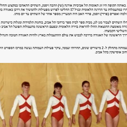
אותה תקופה היו זוג תאומות תל אביביות אורנה (שי) וזהבה זיסמן, השתיים התאהבו במקצוע והחלי
בתחום. הן התחרו כמתעמלות עד הדרגה הלאומית ובגיל 17 החליטו לפרוש מפעילות ולהמשיך א
, זלמה ואפרים (פרדי) זיסמן, פרדי האב היה המעריץ מספר אחד של השתיים עד יום מותו.
ת 1971 החלו השתיים לעבור מגן לגן, מבית ספר לבית ספר ברחבי תל אביב, בוחנות תלמידות ומגלות כישרונו
ודה מאומצת התוצאות החלו להראות בזירה הלאומית ובפעם הראשונה מתעמלות הפועל תל אביב ס
השלישי הקבוצתי.
הדרך הראשונה של האגודה בדרכה לכבוש את עולם ההתעמלות בארץ ולהיות האגודה הטובה והגדול
כיום פעילות העמותה מתחלק ל- 2 מישורים שונים, תחרותי ועממי, עיקר פעילות העמותה נעשה במרכז הספ
וב אוסישקין בתל אביב.