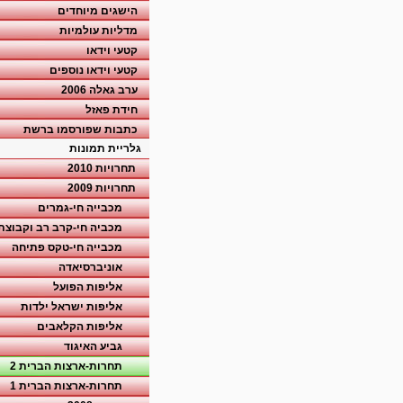
הישגים מיוחדים
מדליות עולמיות
קטעי וידאו
קטעי וידאו נוספים
ערב גאלה 2006
חידת פאזל
כתבות שפורסמו ברשת
גלריית תמונות
תחרויות 2010
תחרויות 2009
מכבייה חי-גמרים
מכביה חי-קרב רב וקבוצת
מכבייה חי-טקס פתיחה
אוניברסיאדה
אליפות הפועל
אליפות ישראל ילדות
אליפות הקלאבים
גביע האיגוד
תחרות-ארצות הברית 2
תחרות-ארצות הברית 1