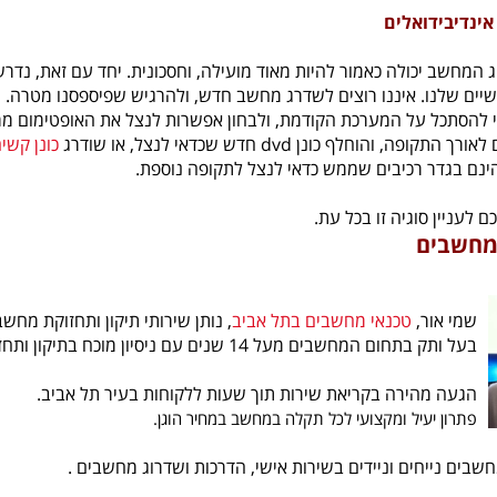
אינדיבידואלים
מחשב יכולה כאמור להיות מאוד מועילה, וחסכונית. יחד עם זאת, נדרש ל
ם שלנו. איננו רוצים לשדרג מחשב חדש, ולהרגיש שפיספסנו מטרה. ו
י להסתכל על המערכת הקודמת, ולבחון אפשרות לנצל את האופטימום מ
פה, והוחלף כונן dvd חדש שכדאי לנצל, או שודרג
כונן קשי
הינם בגדר רכיבים שממש כדאי לנצל לתקופה נוספת.
לעניין סוגיה זו בכל עת.
 מחשבים
שמי אור,
טכנאי מחשבים בתל אביב
, נותן שירותי תיקון ותחזוקת מחש
בעל ותק בתחום המחשבים מעל 14 שנים עם ניסיון מוכח בתיקון ותחזוקת מחשבים לקהל הפרטי והעסקי.
הגעה מהירה בקריאת שירות תוך שעות ללקוחות בעיר תל אביב.
פתרון יעיל ומקצועי לכל תקלה במחשב במחיר הוגן.
מחשבים נייחים וניידים בשירות אישי, הדרכות ושדרוג מחשבים .