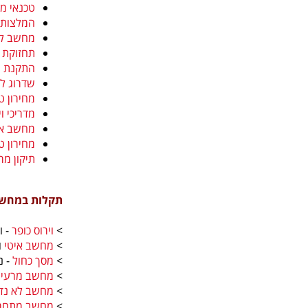
טכנאי מ
המלצות 
מחשב לא
תחזוקת 
התקנת ווי
שדרוג ל-indows 10
מחירון 
מדריכי ו
מחשב אי
מחירון 
תיקון מר
תקלות במחשב 
>
וירוס כופר
- ו
>
מחשב איטי
ו
>
מסך כחול
- נה
>
מחשב מרעי
>
מחשב לא נד
>
מחשב מתחמ