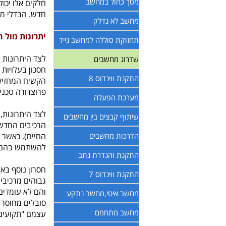
מסך כחול במחשב
חדש. הבדלי מהי
מחשב לא נדלק
יתרונות מול 
תחזוקת סוללה למחשב נייד
לצד היתרונות 
שדרוג מחשבים
חסכון בעלויות 
התקנת ווינדוס 8
הקשיח המחזיק 
פרוצדורה טכני
מערכת הפעלה
לצד היתרונות,
שיתוף קבצים בין מחשבים
הרכיבים החדשי
הדרכות מחשבים
החיים). כאשר 
להשתמש בהם נ
התקנת והגדרת נתב
חסרון נוסף בא
התקנת ווינדוס 7
גבוהים מרכיבי
מחשב איטי,מחשב נתקע
סובלים מחוסר 
מחשב מתחמם
עצמם "תקועים"