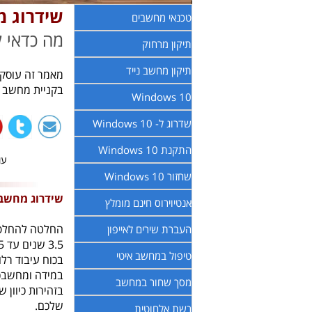
שידרוג מ
טכנאי מחשבים
מה כדאי 
תיקון מרחוק
תיקון מחשב נייד
מאמר זה עוסק ב
בקניית מחשב 
Windows 10
שדרוג ל- Windows 10
התקנת Windows 10
עודכ
שחזור Windows 10
שידרוג מחשב 
אנטיוירוס חינם מומלץ
החלטה להחלפת 
העברת שירים לאייפון
טיפול במחשב איטי
בכוח עיבוד רלוו
במידה ומחשבכם
מסך שחור במחשב
בזהירות כיוון
שלכם.
רשת אלחוטית