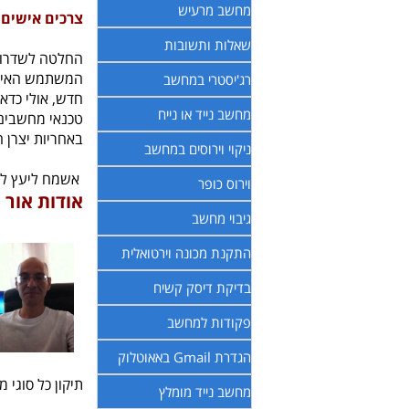
מחשב מרעיש
צרכים אישים 
שאלות ותשובות
החלטה לשדרוג ה
המשתמש האישיי
רג'יסטרי במחשב
חדש, אולי כדא
מחשב נייד או נייח
טכנאי מחשבים לאורך התקו
באחריות יצרן 
ניקוי וירוסים במחשב
אשמח ליעץ לכם 
וירוס כופר
אודות אור
גיבוי מחשב
התקנת מכונה וירטואלית
בדיקת דיסק קשיח
פקודות למחשב
הגדרת Gmail באאוטלוק
תיקון כל סוגי 
מחשב נייד מומלץ