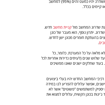
חלקים אלו יכולים לשמש לצורך השלמת הרכבת מחשב חדש, כאשר ביצועי המחשב המשודרג יהיו כמעט זהים (95%) למחשב
ו קיימים בכלל.
 בעת שדרוג המחשב מול
קניית מחשב
חדש.
דרוג. יתרון נוסף, הוא מעבר של כונן
ם בהעתקת חומרים מכונן ישן לחדש.
בים
.
לא מלאה על כל המערכת. כלומר, כל
ד שלוש שנים (לעיתים נדירות אחריות לכל
 בעוד שחלקים ישנים שאנו ממשיכים
רכיבי המחשב החדש יהיו בעלי ביצועים
שנים, אפשר עלולים להפריע לנו במידה
 לדוגמא, שדרוג מחשב עם כונן של 80 ג'יגה, לעיתים יספיק למשתמשים "פשוטים" אשר לא
ג'יגות בכונן הקשיח, עלולים למצוא את