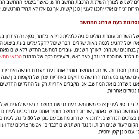
רות זניחים אולי יתכנו לעניין כונן קשיח, אך גם אלו לא תמיד מורגשים, א
חסרונות בעת שדרוג המחשב
של השדרוג עומדת מולינו סוגיה כלכלית גרידא. כלומר, כסף. זה היתרון
אלו יכול להגיע לכמה מאות שקלים, דבר שיכול להקל עלינו בעת ביצוע הש
בנתונים ששמרנו לאורך השנים, עוברים למחשב החדש ללא שום מאמצי
ת בלבד שחוסכת לנו זמן, כאב ראש, ולעיתים כסף של הזמנת
טכנאי מחש
 כמובן חסרונות. שדרוג המחשב מותיר אותנו עם מערכת חדשה ואחריות 
ם שנקנו במערכת החדשה מחזיקים באחריות יצרן של תקופות בין שנה ע
אנו משדרגים את המחשב, אנו מקבלים אחריות רק על החלקים החדשים.
טולים אחריות.
 לידי ביטוי לעניין צרכי משתמש. בעת רכישת מחשב חדש יש להניח שכל 
 המחשב החדש. כאמור, שדרוג המחשב מותיר אותנו עם רכיבים לעיתים י
והם לא עומדים בצרכים הנדרשים.
מקום לעוד שנים רבות. ומנגד משתמשים "כבדים" אפשר צריכים עוד ועוד 
 עם כונן קטן יחסית.