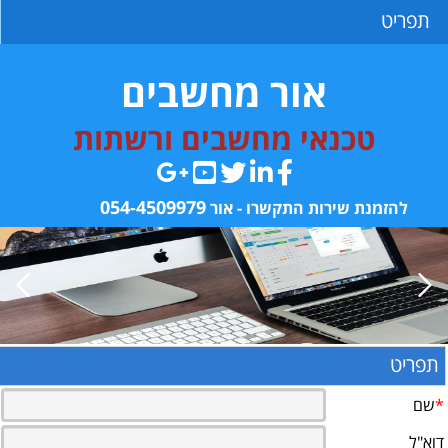
תפריט
אור מחשבים
טכנאי מחשבים ורשתות
054-4509979
הזמנת שירות התקשרו - אור
תפריט