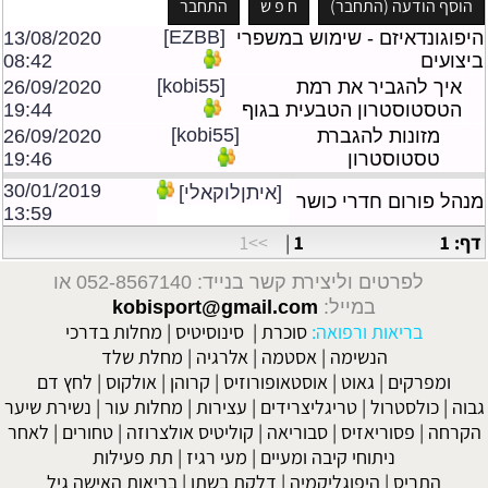
[EZBB]
היפוגונדאיזם - שימוש במשפרי
13/08/2020
ביצועים
08:42
[kobi55]
איך להגביר את רמת
26/09/2020
הטסטוסטרון הטבעית בגוף
19:44
[kobi55]
מזונות להגברת
26/09/2020
טסטוסטרון
19:46
30/01/2019
[איתןלוקאלי]
מנהל פורום חדרי כושר
13:59
דף: 1
1
|
>>1
לפרטים וליצירת קשר בנייד: 052-8567140
או
במייל:
kobisport@gmail.com
בריאות ורפואה:
סוכרת
|
סינוסיטיס
|
מחלות בדרכי
הנשימה
|
אסטמה
|
אלרגיה
|
מחלת שלד
ומפרקים
|
גאוט
|
אוסטאופורוזיס
|
קרוהן
|
אולקוס
|
לחץ דם
גבוה
|
כולסטרול
|
טריגליצרידים
|
עצירות
|
מחלות עור
|
נשירת שיער
הקרחה
|
פסוריאזיס
|
סבוריאה
|
קוליטיס אולצרוזה
|
טחורים
|
לאחר
ניתוחי קיבה ומעיים
| מעי רגיז |
תת פעילות
התריס
|
היפוגליקמיה
|
דלקת בשתן
|
בריאות האישה גיל