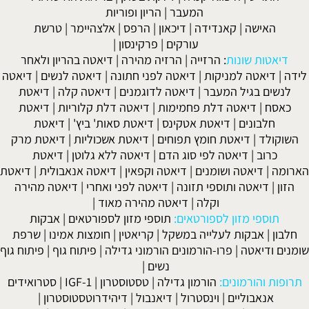
המעבר
|
הריון ופוריות
האישה
|
קאנדידה
|
דיכאון
|
הרפס
|
אלצהיימר
|
טרשת
עורקים
|
פרקינסון
|
דיאטות שונות
:
הרזייה
|
הרזיה מהירה
|
דיאטה בהריון ולאחר
לידה
|
דיאטה למניקות
|
דיאטה לפני חתונה
|
דיאטה לנשים
|
דיאטה
לנשים בגיל המעבר
|
דיאטה לדוגמנים
|
דיאטה קלה
|
דיאטת
כאסח
|
דיאטה דלת פחמימות
|
דיאטה דלת קלוריות
|
דיאטת
חלבונים
|
דיאטת אטקינס
|
דיאטת סאות' ביץ'
|
דיאטת
השוקולד
|
דיאטת חומץ תפוחים
|
דיאטת אשכוליות
|
דיאטת מרק
כרוב
|
דיאטה לפי סוג הדם
|
דיאטה ללא גלוטן
|
דיאטת
הארומה
|
דיאטה ושומנים
|
דיאטה וקפאין
|
דיאטה אנאבולית
|
דיאטת
הזון
|
דיאטה ותוספי תזונה
|
דיאטה לפני ואחרי
|
דיאטה מהירה
וקלה
|
דיאטה מהירה מאוד
|
תוספי מזון לספורטאים:
תוספי מזון לספורטאים
|
אבקות
חלבון
|
אבקות לעלייה במשקל
|
קריאטין
|
חומצות אמינו
|
שרפת
שומנים ודיאטה
|
פרו-הורמונים הורמוני גדילה
|
פיתוח גוף
|
פיתוח גוף
נשים
|
תרופות והורמונים:
הורמון גדילה
|
טסטוסטרון
|
IGF-1
|
סטרואידים
אנאבוליים
|
וינסטרול
|
דיאנבול
|
דיהידרוטסטוסטרון
|