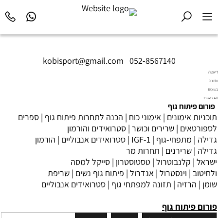
kobisport@gmail.com
|
052-8567140
דיאטה
ותזונה
בשיטת
Diet2All:
פורום
פיתוח גוף
המדע
תוכניות אימונים
|
אימוני כוח
|
הכנה לתחרות פיתוח גוף
|
ספרים
שמאחורי
הגוף
לספורטאים
|
שרירים וכושר
|
סטרואידים והורמון
המושלם.
גדילה
|
מתפחי-גוף
|
IGF-1
|
סטרואידים אנבוליים
|
הורמון
גדילה
|
שרירנים
|
תחרות מר
ישראל
|
קלנבוטרול
|
טסטוסטרון
|
סייקל למסה
ולחיטוב
|
וינסטרול
|
אנדרול
|
פיתוח גוף נשים
|
שריפת
שומן
|
הרזיה
|
תזונה למפתחי גוף
|
סטרואידים אנבוליים
פורום פיתוח גוף