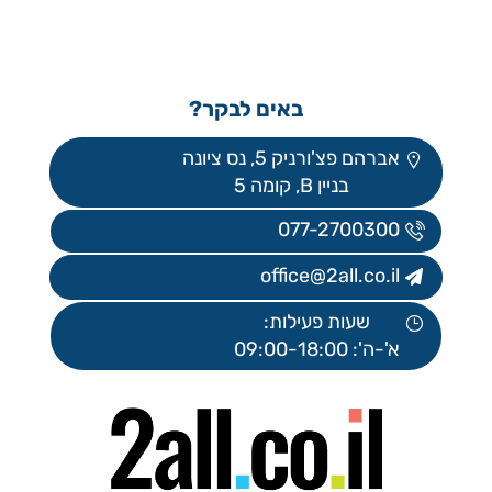
באים לבקר?
אברהם פצ'ורניק 5, נס ציונה
בניין B, קומה 5
077-2700300
office@2all.co.il
שעות פעילות:
א'-ה': 09:00-18:00