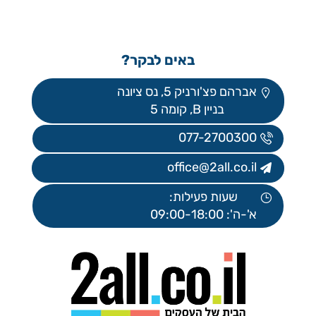
באים לבקר?
אברהם פצ'ורניק 5, נס ציונה
בניין B, קומה 5
077-2700300
office@2all.co.il
שעות פעילות:
א'-ה': 09:00-18:00