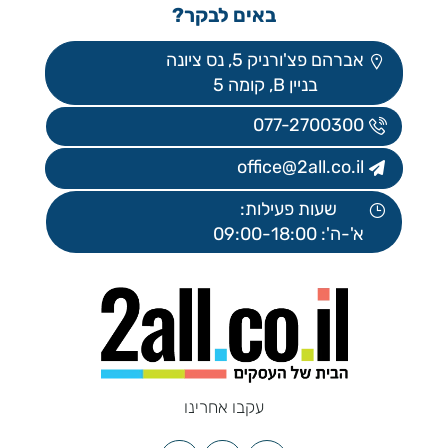
באים לבקר?
אברהם פצ'ורניק 5, נס ציונה
בניין B, קומה 5
077-2700300
office@2all.co.il
שעות פעילות:
א'-ה': 09:00-18:00
עקבו אחרינו