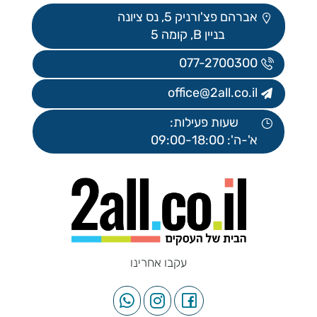
אברהם פצ'ורניק 5, נס ציונה
בניין B, קומה 5
077-2700300
office@2all.co.il
שעות פעילות:
א'-ה': 09:00-18:00
עקבו אחרינו