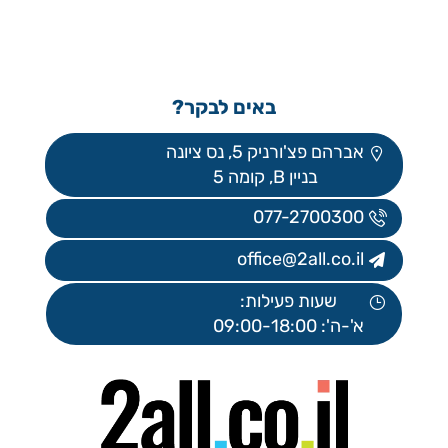
באים לבקר?
אברהם פצ'ורניק 5, נס ציונה
בניין B, קומה 5
077-2700300
office@2all.co.il
שעות פעילות:
א'-ה': 09:00-18:00