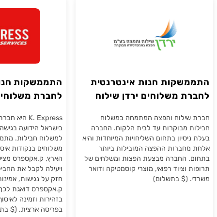
ת משלוחים
חברות משלוחים
שקות חנות אינטרנטית
התממשקות חנות וי
ת משלוחים ירדן שילוח
לחברת משלוחים ק.
ה
-K EXPRESS
ילוח והפצה המתמחה במשלוח
K. Express היא חברת ש
 מבוקרות עד לבית הלקוח. החברה
בישראל הידועה בגישה החדש
יסיון בתחום השליחויות המיוחדות והיא
למשלוח חבילות. מתמחה במת
חברות ההפצה המובילות ביותר
משלוחים בנקודות איסוף הפז
 החברה מבצעת הפצות ומשלחים של
הארץ, ק.אקספרס מציעה ללק