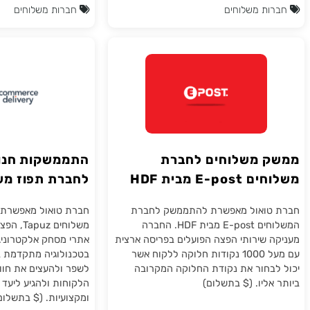
וציוד רפואי, מוצרי קוסמטיקה ודואר
ויעילה לקבל את החבילות ש
 ($ בתשלום)
חזק על נגישות, אמינות ומקצו
ק.אקספרס דואגת לכך שכל 
בזהירות וזמינה לאיסוף בנקוד
בפריסה ארצית. ($ בתשלום)
ת משלוחים
חברות משלוחים
 משלוחים לחברת
התממשקות חנות וי
E-p מבית HDF
לחברת תפוז משלוחים uz
טואול מאפשרת להתממשק לחברת
חברת טואול מאפשרת להת