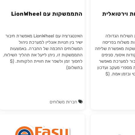
רטואלית
התממשקות עם LionWheel
וח הגדולה
האינטגרציה עם LionWheel מאפשרת חיבור
לוח בפריסה
ישיר בין חנויות אונליין למערכת ניהול
מאפשרת שליחה
המשלוחים החכמה של החברה. באמצעות
סוף, סניפים
התממשקות זו, ניתן לייעל את תהליך השילוח,
מערכת מאפשר
לחסוך זמן ולשפר את חוויית הלקוחות. ($
 מעקב ועדכון
בתשלום)
ן אמת. ($
חברות משלוחים