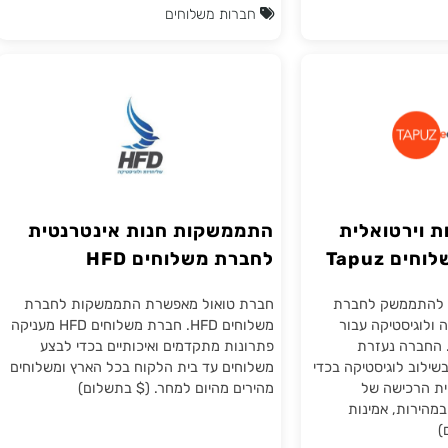
להם. עם דגש
אונליין מבית העסק ועד בית הלקוח. ($
עיות,
בתשלום)
חבילה תטופל
ות ייעודיות
חברות משלוחים
רטואלית
התממשקות חנות אינטרנטית
Tap
לחברת משלוחים HFD
ממשק לחברת
חברת טואול מאפשרת התממשקות לחברת