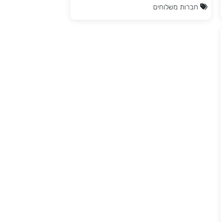
המשלוח ליעד במהירות והלקוח יכול לאסוף
את החבילה מהמקום המתאים לו. ($
בתשלום)
חברות משלוחים