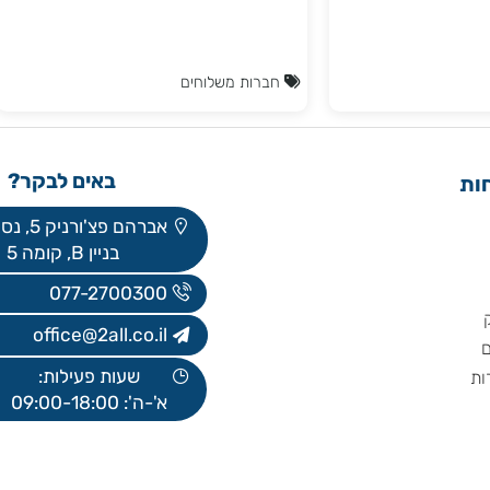
ה ולוגיסטיקה עבור
משלוחים HFD. חברת משלוחים HFD מעניקה
ה נעזרת
פתרונות מתקדמים ואיכותיים בכדי לבצע
לוגיסטיקה בכדי
משלוחים עד בית הלקוח בכל הארץ ומשלוחים
כישה של
מהירים מהיום למחר. ($ בתשלום)
ת, אמינות
חברות משלוחים
באים לבקר?
אברהם פצ'ורניק 5, נס ציונה
בניין B, קומה 5
077-2700300