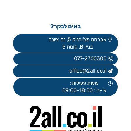
באים לבקר?
אברהם פצ'ורניק 5, נס ציונה
בניין B, קומה 5
077-2700300
office@2all.co.il
שעות פעילות:
א'-ה': 09:00-18:00