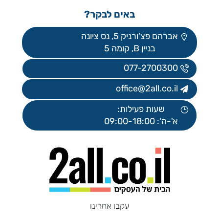
באים לבקר?
אברהם פצ'ורניק 5, נס ציונה
בניין B, קומה 5
077-2700300
office@2all.co.il
שעות פעילות:
א'-ה': 09:00-18:00
עקבו אחרינו