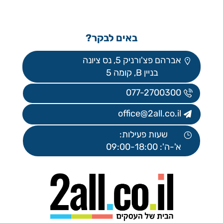
באים לבקר?
אברהם פצ'ורניק 5, נס ציונה
בניין B, קומה 5
077-2700300
office@2all.co.il
שעות פעילות:
א'-ה': 09:00-18:00