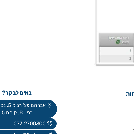
באים לבקר?
אברהם פצ'ורניק 5, נס ציונה
בניין B, קומה 5