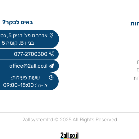
באים לבקר?
אברהם פצ'ורניק 5, נס ציונה
בניין B, קומה 5
077-2700300
office@2all.co.il
שעות פעילות:
א'-ה': 09:00-18:00
2allsystemltd © 2025 All Rights Reserved