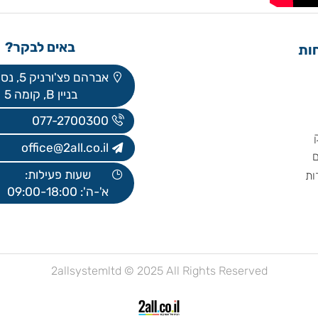
באים לבקר?
אברהם פצ'ורניק 5, נס ציונה
בניין B, קומה 5
077-2700300
office@2all.co.il
שעות פעילות:
א'-ה': 09:00-18:00
2allsystemltd © 2025 All Rights Reserved