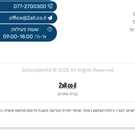
אברהם פצ'ורניק 5, נס ציונה
בניין B, קומה 5
077-2700300
office@2all.co.il
שעות פעילות:
א'-ה': 09:00-18:00
2allsystemltd © 2025 All Rights Reserved
בניית אתרים
 Cookies, לרבות של צדדים שלישיים, לצורך ניתוח השימוש באתר, שיפור חוויית הגלישה והצגת פרסום מות