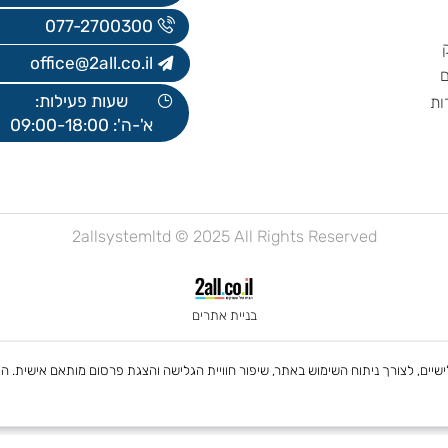
אברהם פצ'ורניק 5, נס ציונה
בניין B, קומה 5
077-2700300
office@2all.co.il
שעות פעילות:
א'-ה': 09:00-18:00
2allsystemltd © 2025 All Rights Reserved
בניית אתרים
 Cookies, לרבות של צדדים שלישיים, לצורך ניתוח השימוש באתר, שיפור חוויית הגלישה והצגת פרסום מות