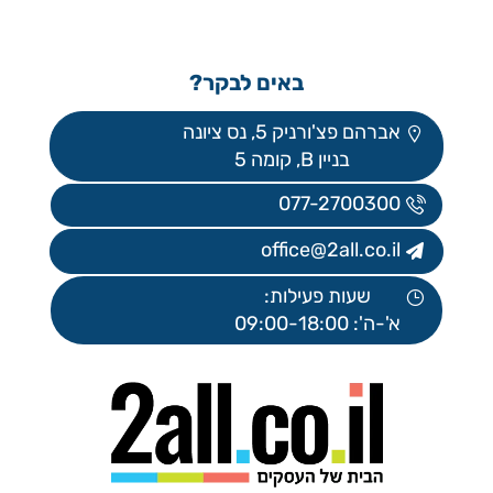
באים לבקר?
אברהם פצ'ורניק 5, נס ציונה
בניין B, קומה 5
077-2700300
office@2all.co.il
שעות פעילות:
א'-ה': 09:00-18:00