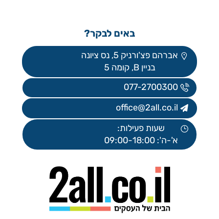
באים לבקר?
אברהם פצ'ורניק 5, נס ציונה
בניין B, קומה 5
077-2700300
office@2all.co.il
שעות פעילות:
א'-ה': 09:00-18:00