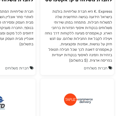
שקות חנות וירטואלית
התממשקות חנות וי
ת משלוחים ק. אקספרסס
לחברת משלוחים יה
לוגיסטיקה
K. Express היא חברת שליחויות בולטת
חברת שליחויות המתמחה במת
 הידועה בגישה החדשנית שלה
לאתרי סחר אונליין.השירות כ
 חבילות. מתמחה במתן שירותי
מבית העסק ומסירתו ללקוח ב
ם בנקודות איסוף הפזורות ברחבי
בנוסף, החברה מעניקה משלו
ק.אקספרס מציעה ללקוחות דרך נוחה
דחופים לכל מקום ומציעה מש
 לקבל את החבילות שלהם. עם דגש
אונליין מבית העסק ועד בית 
נגישות, אמינות ומקצועיות,
בתשלום)
רס דואגת לכך שכל חבילה תטופל
 וזמינה לאיסוף בנקודות ייעודיות
 ארצית. ($ בתשלום)
ת משלוחים
חברות משלוחים