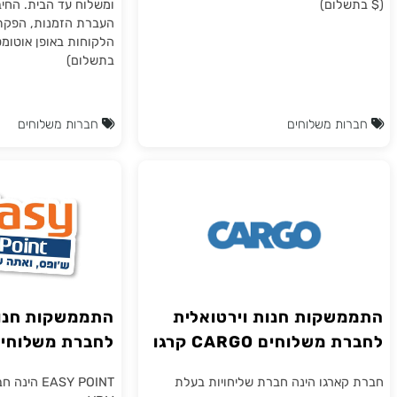
השילוח, לחסוך עבודה ידנית ולהעניק
ארצית רחבה. ההתממשקות 
 חוויית קניה ושילוח מקצועית ואישית.
מהירה של חבילות לנקודות אי
לום)
ומשלוח עד הבית. החיבור ל
העברת הזמנות, הפקת מספרי
הלקוחות באופן אוטומטי ובזמ
בתשלום)
ת משלוחים
חברות משלוחים
שקות חנות וירטואלית
התממשקות חנות וי