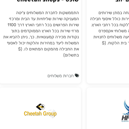
רטואלית
ממשק משלוחים לחברת צ'יטה
ב
שופס - cheetah shops
ן שירותים
התממשקות לחברת המשלוחים צ'יטה
ולל איסוף חבילה
המעניקה שירות שליחויות עד הבית ומרכזי
כל רחבי הארץ.
שירות הפרושים בכל רחבי הארץ דרך 1100
חי אקספרס
מרזי שירות בכל הארץ הממוקדמים בתוך
לוחים לחנויות
נקודות מכירה קמעונאיות. כך, ניתן להביא את
הלקוח. ($
המשלוח ליעד במהירות והלקוח יכול לאסוף
את החבילה מהמקום המתאים לו. ($
בתשלום)
חברות משלוחים