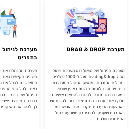
ת ניהול תוכן לבניית אתרים
מערכת ניהול תוכן לבניית 
DRAG & 
מערכת לניהול אייקו
בתפריט
הניהול של טואול היא מערכת ניהול
מערכת המנהלת את האייקוני
מסוג drag&drop עם מעל ל-1000 פיצ'רים
השונים הקיימים באתר.מערכת 
ם המובנים בממשק הניהול המעדכנת
המאפשרת לנהל את כל האייקו
 וטכנולוגיות חדשות באופן שוטף.
באתר לכל סוגי התפריטים ה
 הזו תוכלו לבנות ולהתאים אישית כל
הניהול שלנו. כמו- בחירת סמל
תר עם בונה חזותי וידידותי למשתמש.
בחירת תמונה ספציפית. המ
ת המערכת תקבלו מגוון אפשרויות
לך לנהל את האייקונים בתפרי