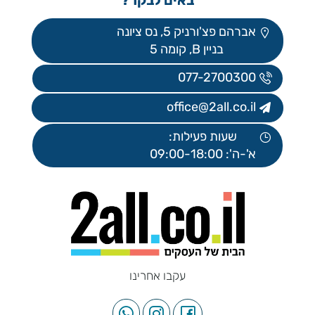
אברהם פצ'ורניק 5, נס ציונה
בניין B, קומה 5
077-2700300
office@2all.co.il
שעות פעילות:
א'-ה': 09:00-18:00
עקבו אחרינו