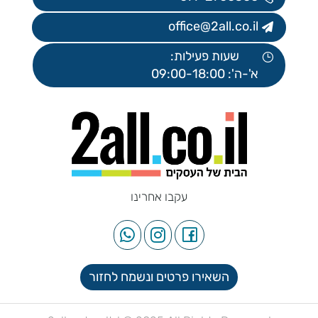
office@2all.co.il
שעות פעילות:
א'-ה': 09:00-18:00
עקבו אחרינו
השאירו פרטים ונשמח לחזור