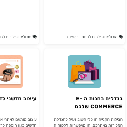
ם, כך שהלקוחות שלכם יוכלו לבחור
באתר ע"י קליק אחד בלבד. ה
לול הנוח להם.
לנו
ים ופיצ'רים לחנות וירטואלית
מודולים ופיצ'רים לחנות ויר
בנדלים בחנות ה E-
עיצוב חדשני לדפי מ