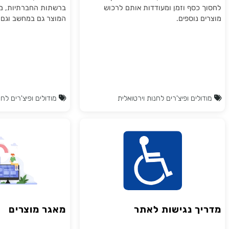
COM שלכם
הקנייה הן כלי חשוב ויעיל להגדלת
עיצוב מותאם לאתרי אופנה, 
ת באתרכם. הן מאפשרות ללקוחות
חדשים כגון הוספה לרשימת 
כסף וזמן ומעודדות אותם לרכוש
ברשתות החברתיות, מבנה מק
נוספים.
המוצר גם במחשב וגם בנייד.
ים ופיצ'רים לחנות וירטואלית
מודולים ופיצ'רים לחנות ויר