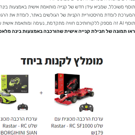
E-COMM מבוססי AI –
כלל, שמביא עידן חדש של קנייה מותאמת אישית באמצעות בינה מלא
ל
ומדת מהיסטוריית הקניות של הגולשים באתר, לומדת את הרגלי הצריכ
נה של חבילת קנייה אישית שהורכבה באמצעות בינה מלאכותית: