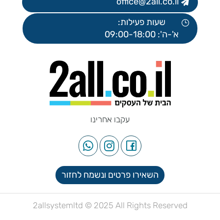
office@2all.co.il
שעות פעילות:
א'-ה': 09:00-18:00
עקבו אחרינו
השאירו פרטים ונשמח לחזור
2allsystemltd © 2025 All Rights Reserved