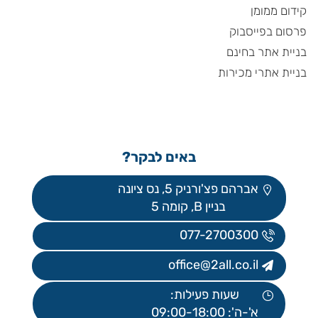
קידום ממומן
פרסום בפייסבוק
בניית אתר בחינם
בניית אתרי מכירות
באים לבקר?
אברהם פצ'ורניק 5, נס ציונה
בניין B, קומה 5
077-2700300
office@2all.co.il
שעות פעילות:
א'-ה': 09:00-18:00