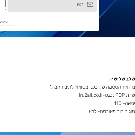
שי-
הססמה שקיבלנו מטואול לתיבת המייל
ר מאובטח- ללא