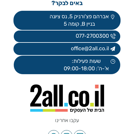
באים לבקר?
אברהם פצ'ורניק 5, נס ציונה
בניין B, קומה 5
077-2700300
office@2all.co.il
שעות פעילות:
א'-ה': 09:00-18:00
עקבו אחרינו