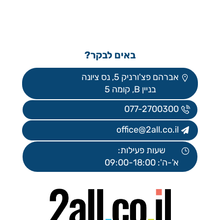
באים לבקר?
אברהם פצ'ורניק 5, נס ציונה
בניין B, קומה 5
077-2700300
office@2all.co.il
שעות פעילות:
א'-ה': 09:00-18:00