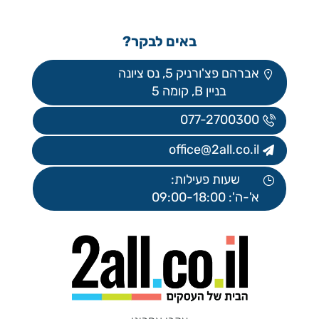
באים לבקר?
אברהם פצ'ורניק 5, נס ציונה
בניין B, קומה 5
077-2700300
office@2all.co.il
שעות פעילות:
א'-ה': 09:00-18:00