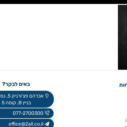
באים לבקר?
אברהם פצ'ורניק 5, נס ציונה
בניין B, קומה 5