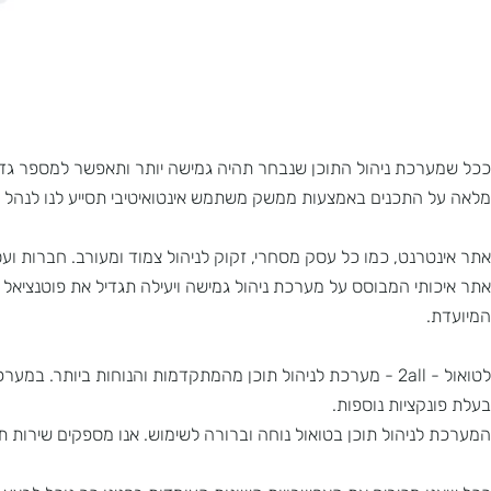
כת ניהול התוכן שנבחר תהיה גמישה יותר ותאפשר למספר גדול יותר
התכנים באמצעות ממשק משתמש אינטואיטיבי תסייע לנו לנהל בהצל
רנט, כמו כל עסק מסחרי, זקוק לניהול צמוד ומעורב. חברות ועסקים שא
תי המבוסס על מערכת ניהול גמישה ויעילה תגדיל את פוטנציאל הה
לטואול - 2all - מערכת לניהול תוכן מהמתקדמות והנוחות ביותר. במע
קציות נוספות.