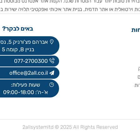
כנית ופורום שבו ניתן לקבל תשובות על כל דבר.
ות טובות יותר עבור המטרות שלנו. הקמת אתר אינטרנט מבוססת ברא
ואלית או אתר תדמית, בניית אתר איכותי ואפקטיבי תלויה ישירות בהת
באים לבקר?
אברהם פצ'ורניק 5, נס ציונה
בניין B, קומה 5
077-2700300
office@2all.co.il
שעות פעילות:
א'-ה': 09:00-18:00