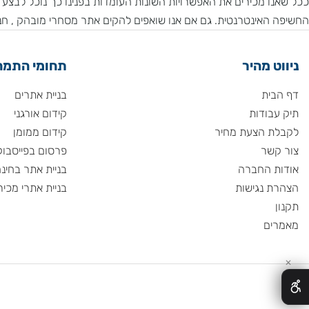
ניהול תוכן בטואול נוחה וברורה לשימוש. אנו מספקים שירות תמיכה ט
 מכירים את האפשרויות השונות העומדות בפנינו כך נוכל לבצע בחיר
אינטרנטית. גם אם אנו שואפים להקים אתר מסחרי מובהק , חנות וירט
 מהיר
תחומי התמחות
ית
בניית אתרים
ודות
קידום אורגני
 הצעת מחיר
קידום ממומן
שר
פרסום בפייסבוק
 החברה
בניית אתר בחינם
 נגישות
בניית אתרי מכירות
ם