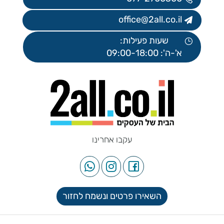
office@2all.co.il
שעות פעילות:
א'-ה': 09:00-18:00
עקבו אחרינו
השאירו פרטים ונשמח לחזור