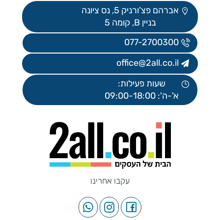
אברהם פצ'ורניק 5, נס ציונה
בניין B, קומה 5
077-2700300
office@2all.co.il
שעות פעילות:
א'-ה': 09:00-18:00
עקבו אחרינו