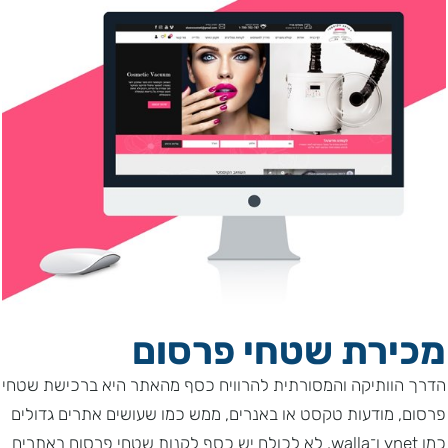
מכירת שטחי פרסום
הדרך הוותיקה והמסורתית להרוויח כסף מהאתר היא ברכישת שטחי
פרסום, מודעות טקסט או באנרים, ממש כמו שעושים אתרים גדולים
כמו ynet ו־walla. לא לכולם יש כסף לקנות שטחי פרסום באתרים