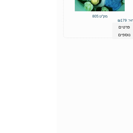
מק"ט:
805
יר:
179
₪
פרטים
נוספים