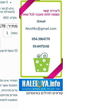
3 מגבות מטבח איכותיות (100% כותנה)
ניתן לבחור לי
ליצירת קשר
(להגדלת התמונ
נשמח לתת מענה לכל שאלה
מק"ט:
803
Email:
מחיר:
179
Atoof4u@gmail.com
כמות
054-3964770
03-6475142
הוסף לרשי
המחיר אינו כול
הזמנות אשר יתקבלו עד השעה 0
ערים מרכזיות, י
קוראים תהילים באינטרנט
אזורים מרוחקים, רמת
התמונה להמחשה