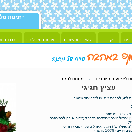
הזמנות טל
בית
תקנון
שאלות ותשובות
אריזות ומשלוחים
ברכות וא
ת לאירועים מיוחדים
מתנות לחגים
/
עציץ חגיגי
לחג, לחנוכת בית או לכל אירוע משמח -
 מעוצב רב שימושי
יין "כרמל מזרחי" מסדרת סלקטד (אדום או לבן לבחירתכם,
משוקלדים" (צימוק, אגוז לוז, שקד) מבית דורי'ס
ידיים (100% כותנה)