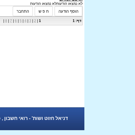
לא נמצאו הודעות
לא נמצאו הודעות
דף: 1
1
|
2
|
3
|
4
|
5
|
6
|
7
|
8
|
דניאל חזוט ושות' - רואי חשבון , כצנלסון 13 (בית ימין) אשקלון , טל. 08-6792600 פק