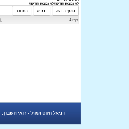
לא נמצאו הודעות
לא נמצאו הודעות
דף: 4
1<<
דניאל חזוט ושות' - רואי חשבון , כצנלסון 13 (בית ימין) אשקלון , טל. 08-6792600 פק