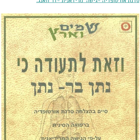
סדנת אורטופדיה -גישה מרידאנית -דר וואנג.