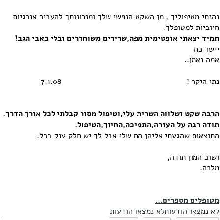
נהנתי מטיפוליך , מן השקט הנפשי שלך ומנכונותך להעביר אנרגיות
חיוביות למטופלך.
תמיד יצאתי אופטימית מפה,שרירים משוחררים ובלי כאבי הגב!
יישר כח
אמה נאמן
..
נתי היקר !
7.1.08
הרבה שקט ושלווה השרית עלי,וטיפול מסור קבלתי לכל אורך הדרך.
תודה רבה על העזרה,התמיכה,החיוך,הטיפול.
התוצאות שהגעתי אליהן הם שלי אבל לך יש חלק ענק בכל.
ושוב המון תודה,
מלכה.
מטופלים מספרים...
לא נמצאו הודעות
לא נמצאו הודעות