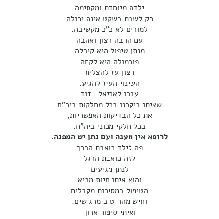
ילדה מיוחדת ומקסימה
רק לשבת בשקט אינה יכולה
למורים לא כ"כ מקשיבה.
עם הרבה רצון ואהבה
מנתן טיפול היא קיבלה
פורמולה היא לקחה
רצון עז להצליח
השינוי העיז להגיע.
עברו לאריאל- דוד
שאיתו ביקרנו בכל מחלקות ביה"ח
את כל הבדיקות האפשריות,
בכל חלקי מכוני ביה"ח.
לרופא אין מענה ועם נתן יש המפנה.
פה לילד כואבת הברך
לזה כואבת הרגל
לנתן מגיעים
והוא איתו חיות מביא
הטיפול במסירות מקבלים
וחיש מהר טוב מרגישים.
ואיתי סיפור ארוך