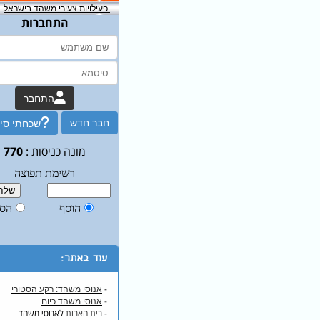
פעילויות צעירי משהד בישראל
התחברות
התחבר
חבר חדש
שכחתי סי
מונה כניסות :
770
עוד באתר:
-
אנוסי משהד: רקע הסטורי
-
אנוסי משהד כיום
- בית האבות
לאנוסי משהד