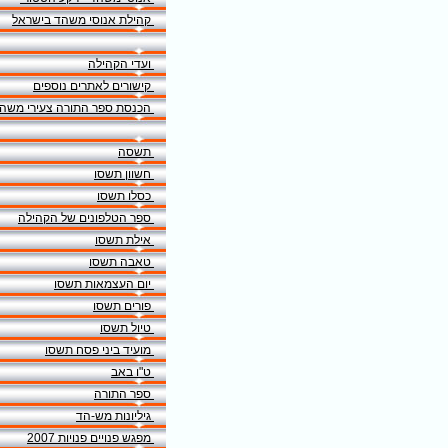
קהילת אנוסי משהד בישראל
ועדי הקהילה
קישורים לאתרים נוספים
הכנסת ספר התורה צעירי משה
תשסה
חשוון תשסו
כסלו תשסו
ספר הטלפונים של הקהילה
אילת תשסו
טאבה תשסו
יום העצמאות תשסו
פורים תשסו
טיול תשסו
מועיד ביני פסח תשסו
ט"ו באב
ספר התורה
גיליונות מש-הד
מפגש פנויים פנויות 2007