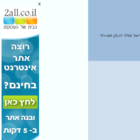
x
אל ומו"ל העלון מש-הד