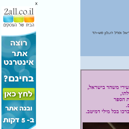
x
אל ומו"ל העלון מש-הד
עירי משהד בישראל,
תו,
 הספר
.
רכו בכל מילי דמיטב.