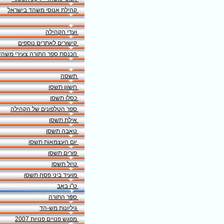
קהילת אנוסי משהד בישראל
ועדי הקהילה
קישורים לאתרים נוספים
הכנסת ספר התורה צעירי משהד
תשסה
חשוון תשסו
כסלו תשסו
ספר הטלפונים של הקהילה
אילת תשסו
טאבה תשסו
יום העצמאות תשסו
פורים תשסו
טיול תשסו
מועיד ביני פסח תשסו
ט"ו באב
ספר התורה
גיליונות מש-הד
מפגש פנויים פנויות 2007