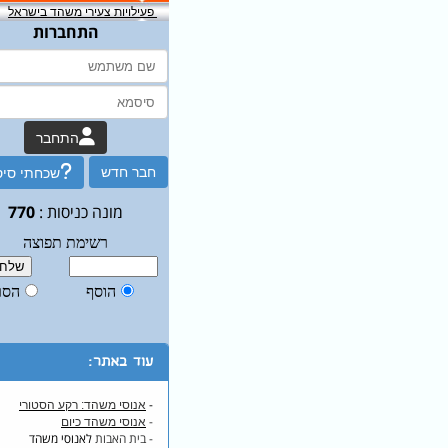
פעילויות צעירי משהד בישראל
התחברות
התחבר
חבר חדש
שכחתי סי
מונה כניסות :
770
עוד באתר:
-
אנוסי משהד: רקע הסטורי
-
אנוסי משהד כיום
- בית האבות
לאנוסי משהד