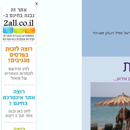
x
אל ומו"ל העלון מש-הד
ת
אירוע...