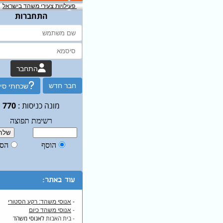
פעילויות צעירי משהד בישראל
התחברות
התחבר
חבר חדש
שכחתי סי
מונה כניסות :
770
עוד באתר:
-
אנוסי משהד: רקע הסטורי
-
אנוסי משהד כיום
- בית האבות
לאנוסי משהד