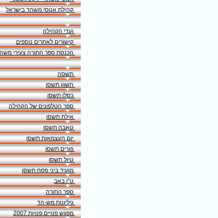
קהילת אנוסי משהד בישראל
ועדי הקהילה
קישורים לאתרים נוספים
הכנסת ספר התורה צעירי משה
תשסה
חשוון תשסו
כסלו תשסו
ספר הטלפונים של הקהילה
אילת תשסו
טאבה תשסו
יום העצמאות תשסו
פורים תשסו
טיול תשסו
מועיד ביני פסח תשסו
ט"ו באב
ספר התורה
גיליונות מש-הד
מפגש פנויים פנויות 2007