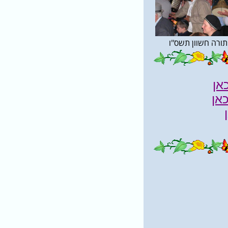
ורה חשוון תשס"ו
אן
אן