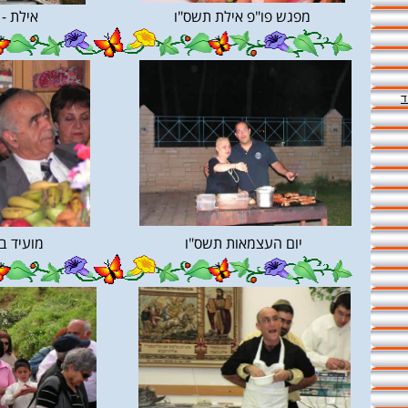
מפגש פו"פ אילת תשס"ו
אילת -
ד
יום העצמאות תשס"ו
מועיד ב