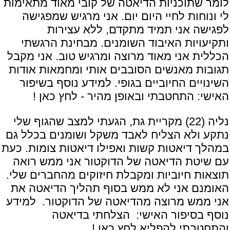
לומר שתוכניות הדיאטה של קובי מאוד מתאימות
לי ונוחות לחיי היום יום. אני מרגיש שמפגישה
לפגישה אני תמיד מתקדם, ללא עצירות
ותקיעויות האיבוד השומנים. מבחינת הרגשתי
הכללית אני מאוד מרוצה ומרגיש טוב. אני מקבל
תגובות מאנשים הסובבים אותי ומחמאות אודות
השינויים החיוביים בגופי. למידע נוסף בשיפור
האישי:
התחט
בתי ובאופן
מהיר - לחץ כאן !
נליה (22) מקריית גת, הגעתי למצב שהגוף שלי
נתקע ולא הצליח לאבד משקל ושומנים בכלל גם
במהלך דיאטות קשות ואפילו דיאטות צומות. כעת
עם שיטת הדיאטה של הדוקטור אני ממש רואה
תוצאות חיוביות ומקבלת חיזוקים מהחברים שלי.
האומנם אני לא ממש בסוף תהליך הדיאטה את
אני ממש מרוצה מהדיאטה של הדוקטור. למידע
נוסף בסיפור האישי:
הצלחתי בדיאטה
והתחטבתי להפליא לחץ כאן !