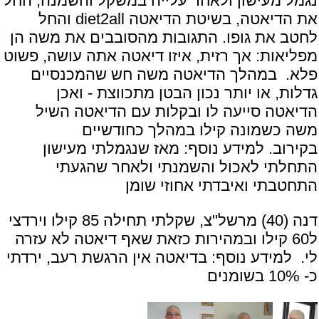
נגמל מעישון ולאחר עלייה במשקל והשמנה, החל
את הדיאטה, בשיטת הדיאטה diet2all והחל
לחטב את גופו. התגובות מהסובבים את משה הן
מפליאות: אך רזית, איזו דיאטה אתה עושה, פשוט
פלא. במהלך הדיאטה משה חש שהמכנסיים
גדלות, או יותר נכון הבטן מתכווצת - ואכן
הדיאטה סייעה לו ובקלות עם הדיאטה השיל
משה כשמונה קילו במהלך כחודשיים
בקירוב. למידע נוסף:
מאז שנגמלתי מעישון
התחלתי לאכול והשמנתי ולאחר שהגעתי
התחטבתי ואיבדתי אחוזי שומן
דנה (40) מרשל"צ, שקלתי תחילה 85 קילו וירדצי
ל60 קילו ובמהירות כזאת שאף דיאטה לא עזרה
לי. למידע נוסף:
בדיאטה אין הרגשת רעב, ירדתי
כ- 10% בשומנים