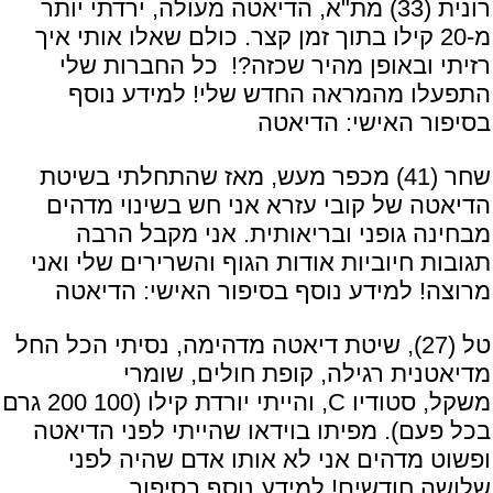
רונית (33) מת"א, הדיאטה מעולה, ירדתי יותר
מ-20 קילו בתוך זמן קצר. כולם שאלו אותי איך
רזיתי ובאופן מהיר שכזה?! כל החברות שלי
התפעלו מהמראה החדש שלי! למידע נוסף
בסיפור האישי:
הדיאטה
שחר (41) מכפר מעש, מאז שהתחלתי בשיטת
הדיאטה של קובי עזרא אני חש בשינוי מדהים
מבחינה גופני ובריאותית. אני מקבל הרבה
תגובות חיוביות אודות הגוף והשרירים שלי ואני
מרוצה! למידע נוסף בסיפור האישי:
הדיאטה
טל (27), שיטת דיאטה מדהימה, נסיתי הכל החל
מדיאטנית רגילה, קופת חולים, שומרי
משקל, סטודיו C, והייתי יורדת קילו (100 200 גרם
בכל פעם). מפיתו בוידאו שהייתי לפני הדיאטה
ופשוט מדהים אני לא אותו אדם שהיה לפני
שלושה חודשים! למידע נוסף בסיפור