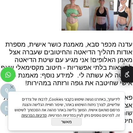
עדנה מכפר סבא, מאמנת כושר אישית, מספרת
אודות תהליך הדיאטה והחיטובים שעברה אצל
מאמן האלופים! אני מגיע עם שיטת הדיאטה
✕
לתוצאות בלתי אפשריות - חיטוב מקסימאלי שאף
דיאטה לא עשתה לי. למידע נוסף:
מאמנת כושר
אישי שחיטבה את גופה ורזתה במהירות!
פאני מפרו, שיטה הרזיה מעולה ומצויינת, לפחות
לידיעתך, באתרנו נעשה שימוש בקבצי Cookies, לרבות של צדדים
אצלי פועלת בצורה מעולה. ירדתי ממעל 32%
שלישיים, לצורך ניתוח השימוש באתר, שיפור חוויית הגלישה והצגת
פרסום מותאם אישית. המשך גלישה באתר מהווה את הסכמתך לשימוש
שומן ל- 20% שומן. למידע נוסף:
דיאטה מהירה,
זה. לפרטים נוספים ניתן לעיין במדיניות הפרטיות.
מדיניות הפרטיות
חיטוב שיא Diet
מאשר