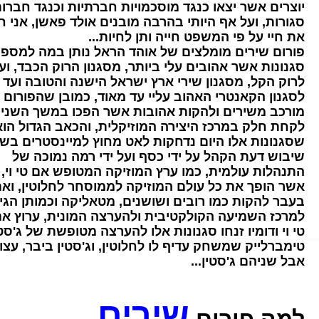
יוצרים אשר יצאו כנגד מוסכמויות חברתיות וכנגד חברו
סגורות, ועל אף היותי בהרבה מובנים אולד פאשן, אני ח
את חיי על פי המשפט חייה ותן לחיות...
פורום שירים מומלצים של אוהד הראל נותן במה למספר
סגנונות אשר אהובים עלי ביותר, מסגנון הרוק הכבד, וע
לרוק הקל, מסגנון שירי ארץ ישראל הישנה והטובה ועד
לסגנון הקאנטרי האהוב עליי עד מאוד, כמובן שהפורום כ
מורכב משירים ולהקות אהובות אשר הפכו במשך השני
לקחת חלק במרכז היצירה המוזיקלית, והכאב הגדול הוא
שסגנונות אלו היום נדחקות לאט מחוץ למיינסטרים בש
שיבוש דעת הקהל על ידי כסף ועל ידי רמה נמוכה של
התנהלות עולמית, כמו ערץ המוזיקה המטופש אם טי וי,
אשר הופך את כל עולם המוזיקה לממוסחר לחלוטין, וא
בעבר להקות כמו רובים ושושנים, מטאליקה וכמותן הגיע
למרכז השמיעה הקולקטיבית ולהערצה המונית, ערוץ א
טי וי ודומיו זנחו סגנונות אלו להערצה מטופשת של ג'סט
טימברלייק שמשחק עדיף לו לחלוטין, וג'סטין ביבר, עצו
אבל שניהם ג'סטין...
שירים