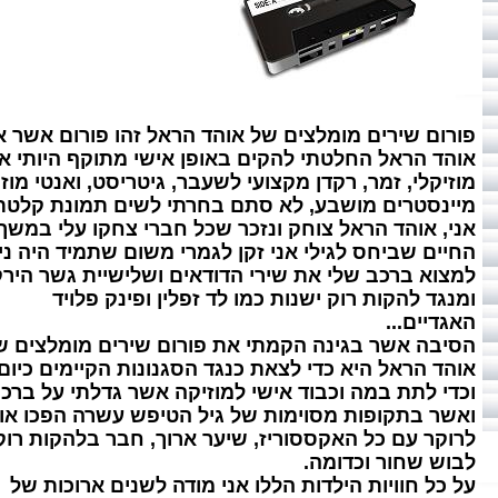
פורום שירים מומלצים של אוהד הראל זהו פורום אשר אנ
אוהד הראל החלטתי להקים באופן אישי מתוקף היותי א
מוזיקלי, זמר, רקדן מקצועי לשעבר, גיטריסט, ואנטי מוז
מיינסטרים מושבע, לא סתם בחרתי לשים תמונת קלטת.
אני, אוהד הראל צוחק ונזכר שכל חברי צחקו עלי במשך
החיים שביחס לגילי אני זקן לגמרי משום שתמיד היה ני
למצוא ברכב שלי את שירי הדודאים ושלישיית גשר הירקו
ומנגד להקות רוק ישנות כמו לד זפלין ופינק פלויד
האגדיים...
הסיבה אשר בגינה הקמתי את פורום שירים מומלצים ש
אוהד הראל היא כדי לצאת כנגד הסגנונות הקיימים כיום,
וכדי לתת במה וכבוד אישי למוזיקה אשר גדלתי על ברכי
ואשר בתקופות מסוימות של גיל הטיפש עשרה הפכו או
לרוקר עם כל האקססוריז, שיער ארוך, חבר בלהקות רוק
לבוש שחור וכדומה.
על כל חוויות הילדות הללו אני מודה לשנים ארוכות של