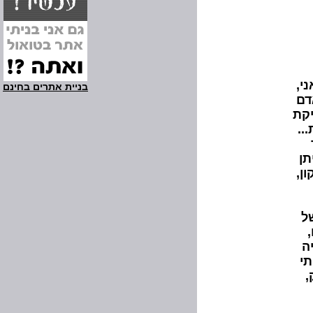
י,
בניית אתרים בחינם
דם
יקת
..
תן
ן,
ל
ה
תי
,