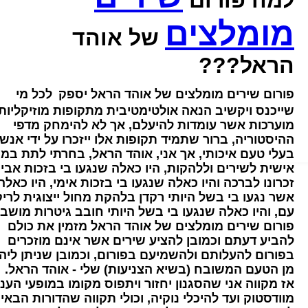
למה פורום
מומלצים
של אוהד
הראל???
פורום שירים מומלצים של אוהד הראל יספק
לכל מי
שייכנס ויקשיב הנאה אולטימטיבית מתקופות מוזיקליות
מוערכות אשר עומדות להיעלם, אך לא להימחק מדפי
ההיסטוריה, ברור שתמיד תקופות אלו ייזכרו על ידי אנש
בעלי טעם איכותי, אך אני, אוהד הראל, בחרתי לתת במ
אישית לשירים וללהקות, היו כאלה שנגעו בי בזכות אבי
זכרונו לברכה והיו כאלה שנגעו בי בזכות אימי, היו כאלה
אשר נגעו בי בשל היותי רקדן בלהקת מחול ייצוגית לריק
עם, והיו כאלה שנגעו בי בשל היותי חובב גיטרות מושבע
פורום שירים מומלצים של אוהד הראל מזמין את כולם
להביע דעתם וכמובן להציע שירים אשר אינם מוזכרים
בפורום להעלותם ולהשמיעם בפורום, וכמובן שניתן ליה
מן הטעם המשובח (בשיא הצניעות) שלי - אוהד הראל.
אז מקווה אני שהסגנון יחזור ויתפוס מקומו במופעי הענ
מוודסטוק ועד להיכלי נוקיה, וכולי תקווה שהדורות הבאי