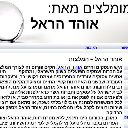
ומלצים מאת:
ד הראל
קשר
תגובות
אוהד הראל – המלצות
אוהד הראל
איש העסקים והיזם
, הקים פורום זה לצורך המלצ
על חברות ועסקים הפועלים
בשוק הישראלי, ומתוקף היות
אנשים עסוקים עובדים המפרנסים עצמנו בקושי רב, ובעקבות
העובדה שבשנים האחרונות קשיי החיים ומצוקת הקיום הוציא
רבים לרחובות, תורם אוהד הראל מזמנו וממרצו על מנת להמל
לבית ישראל על עסקים וחברות אשר כדאי לפנות אליהם,
ולפעמים אם זה לפנק את בן או בת הזוג במחיר סביר, או לדאוג
לכל המשפחה למתנה או בילוי בלתי נשכח, או סתאם אם רוצי
שירות ורוצים לקבל עליו המלצה בחינם, אוהד הראל מספק את
הבדיקה.
וק
כמוכן, הפורום הינו חינמי, ללא מטרת רווח, אוהד הראל וצוו
הפורום בלבד מחליט על מי להמליץ, לפי רמת השירות, יציב