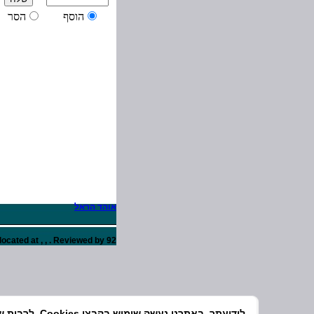
אוהד הראל
92 מצביעים
. Reviewed by
,
,
located at
לידיעתך, באת