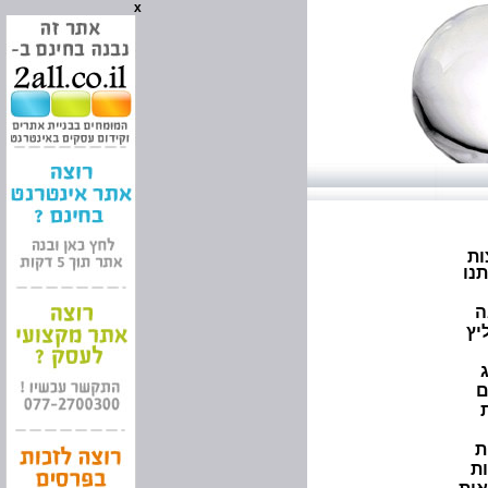
x
ות
נו
ה
יץ
ם
ת
ות