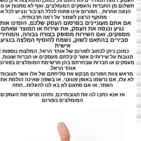
העסק, רמות המחירים והרלוונטיות, כמוכן ההמלצות אינן נוש
תשלום מן החברות והעסקים המומלצים, ואף לא מתנות או טו
הנאה אחרות... הפורום אינו פתוח לכלל הציבור ונגיש לכל א
מתוקף הרצון לשמור על רמה תרבותית...
אם אתם מעוניינים בפרסום העסק שלכם, הזמינו אותנ
נגיע וננסה את העסק, את שירות או המוצר שאתם
מספקים, ואם השירות מסופק בצורה גבוהה, והמחירי
סבירים בהתאם לשוק, נשמח להוסיף המלצה בנגיע
אישית
כמוכן ניתן לכתוב לפורום של אוהד הראל, המלצות נוספות א
תגובות על שירותים אשר קיבלתם מעסקים או חברות שונות, 
מעסקים או חברות שבחרתם בהן מרשימת המומלצים בפורום
אוהד הראל.
מראש צוות הפורום מבקש את סליחתם של אלו אשר תגובותי
לא עלו, אם נרשמו באופן פוגעני, או בשפה שאינה הולמת את 
האתר, או אם סתאם לא בא לנו להעלות...חחח
אז אנא כתבו לנו את תגובותיכם, ותהנו מרשימת העסקים
המומלצים בפורום