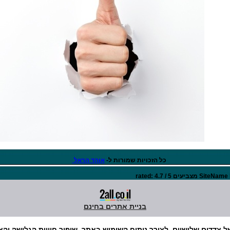
כל הזכויות שמורות ל-
אוהד הראל
rated:
4.7
/
5
SiteName
בניית אתרים בחינם
רנו נעשה שימוש בקבצי Cookies, לרבות של צדדים שלישיים, לצורך ניתוח השימוש באתר, שיפור חו