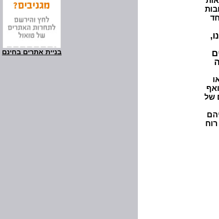
אות
בות
חד
ו,
בניית אתרים בחינם
ם
ה
ו
ואף
 של
הם
רוח