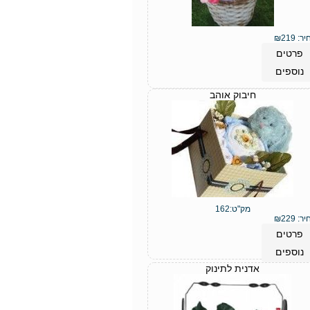
יר:
219
₪
פרטים
נוספים
חיבוק אוהב
מק"ט:
162
יר:
229
₪
פרטים
נוספים
אדנית לתינוק