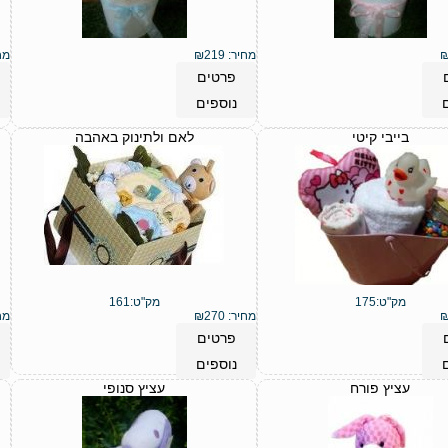
מחיר:
219
₪
מח
פרטים
נוספים
בייבי קיטי
לאם ולתינוק באהבה
מק"ט:
175
מק"ט:
161
מחיר:
270
₪
מח
פרטים
נוספים
עציץ פורח
עציץ סנופי