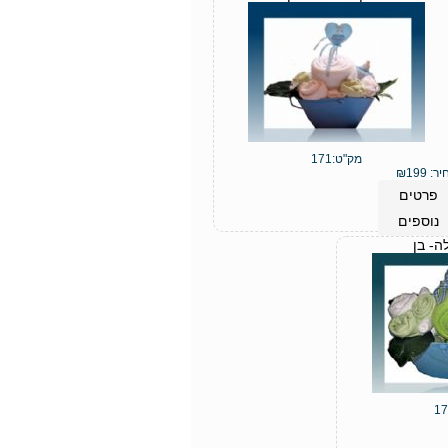
מק"ט:
171
יר:
199
₪
פרטים
נוספים
ה- בן
17